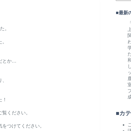
結
果
■最新
な
し
した。
た。
だとか…
り、
た！
■
カテ
ご覧ください。
気をつけてください。