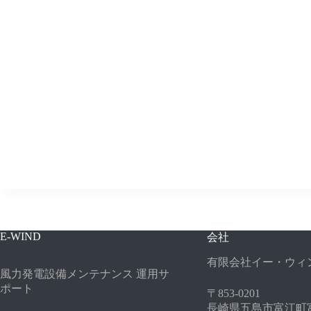
E-WIND
会社
有限会社イー・ウィ
風力発電設備メンテナンス 運用サ
ポート
〒853-0201
長崎県五島市富江町富江