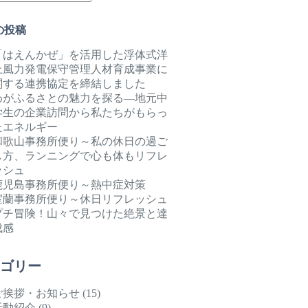
の投稿
「はえんかぜ」を活用した浮体式洋
上風力発電保守管理人材育成事業に
関する連携協定を締結しました
わがふるさとの魅力を探る―地元中
学生の企業訪問から私たちがもらっ
たエネルギー
和歌山事務所便り～私の休日の過ご
し方、ランニングで心も体もリフレ
ッシュ
鹿児島事務所便り～熱中症対策
室蘭事務所便り～休日リフレッシュ
プチ冒険！山々で見つけた絶景と達
成感
ゴリー
ご挨拶・お知らせ
(15)
活動紹介
(9)