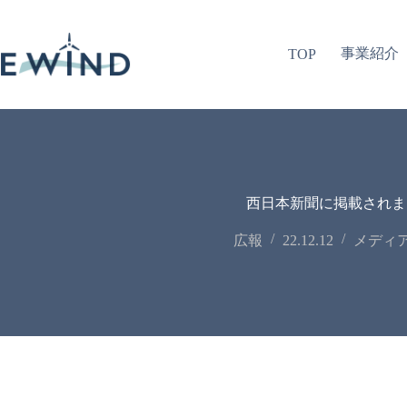
コ
ン
テ
事業紹介
TOP
ン
ツ
へ
ス
キ
ッ
プ
西日本新聞に掲載されま
広報
22.12.12
メディ