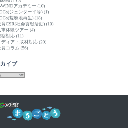
E-WINDアカデミー
(10)
DGs(ジェンダー平等)
(1)
DGs(荒廃地再生)
(18)
教育CSR(社会貢献活動)
(10)
風車体験ツアー
(4)
視察対応
(11)
メディア・取材対応
(20)
社員コラム
(56)
ーカイブ