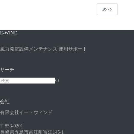
次へ
E-WIND
風力発電設備メンテナンス 運用サポート
サーチ
結
果
な
会社
し
有限会社イー・ウィンド
〒853-0201
長崎県五島市富江町富江145-1