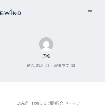
コ
ン
テ
ン
ツ
へ
ス
キ
ッ
プ
広報
結合: 23.04.21
記事本文: 58
ご挨拶・お知らせ
,
活動紹介
,
メディア・